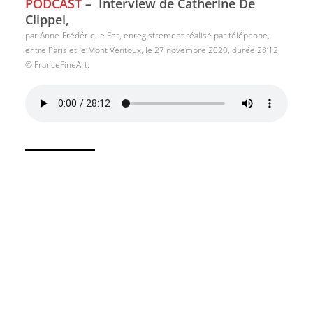
PODCAST
–
Interview de Catherine De
Clippel,
par Anne-Frédérique Fer, enregistrement réalisé par téléphone,
entre Paris et le Mont Ventoux, le 27 novembre 2020, durée 28’12.
© FranceFineArt.