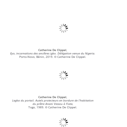
Catherine De Clippel,
Eyo, incarnations des ancêtres igbo. Délégation venue du Nigeria.
Porto-Novo, Bénin, 2019. © Catherine De Clippel.
Catherine De Clippel,
Legba du portail. Autels protecteurs en bordure de l’habitation
du prêtre Anani Vessou à Fiata,
Togo, 1989. © Catherine De Clippel.