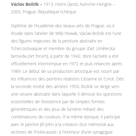
Václav Boštík –
1913, Horní Újezd, Autriche-Hongrie –
2005, Prague, République tchèque
Diplômé de l’Académie des beaux-arts de Prague, où il
étudie dans l’atelier de Willy Nowak, Václav Boštík est l’une
des figures majeures de la peinture abstraite en
Tchécoslovaquie et membre du groupe d’art Umělecká
berseda [Art forum], à partir de 1942, dont l’activité a été
officiellement interrompue en 1972 et puis relancée après
1989. Le début de sa production artistique est nourri par
les influences des peintres réalistes Cézanne et Corot. Dès
la seconde moitié des années 1950, Boštík se dirige vers
une oeuvre abstraite dans laquelle il dénoue les questions
essentielles de l’existence par de simples formes
géométriques et des jeux de lumière mêlant des
combinaisons de couleurs. À la même époque, il participe
avec le peintre Jiří John à la création d’un mémorial aux
victimes de l’Holocauste, à l’intérieur d’une synagogue