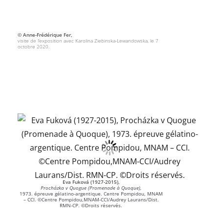
© Anne-Frédérique Fer,
visite de l’exposition avec Karolina Ziebinska-Lewandowska, le 7
octobre 2020.
Eva Fuková (1927-2015),
Procházka v Quogue (Promenade à Quoque),
1973. épreuve gélatino-argentique. Centre Pompidou, MNAM
– CCI. ©Centre Pompidou,MNAM-CCI/Audrey Laurans/Dist.
RMN-CP. ©Droits réservés.