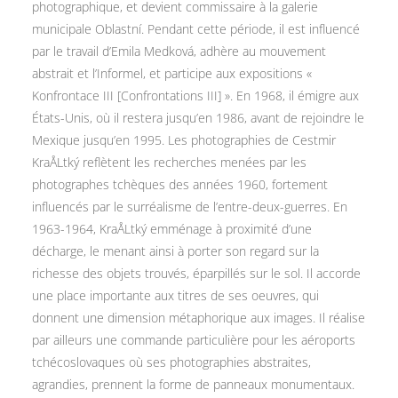
photographique, et devient commissaire à la galerie
municipale Oblastní. Pendant cette période, il est influencé
par le travail d’Emila Medková, adhère au mouvement
abstrait et l’Informel, et participe aux expositions «
Konfrontace III [Confrontations III] ». En 1968, il émigre aux
États-Unis, où il restera jusqu’en 1986, avant de rejoindre le
Mexique jusqu’en 1995. Les photographies de Cestmir
KraÅLtký reflètent les recherches menées par les
photographes tchèques des années 1960, fortement
influencés par le surréalisme de l’entre-deux-guerres. En
1963-1964, KraÅLtký emménage à proximité d’une
décharge, le menant ainsi à porter son regard sur la
richesse des objets trouvés, éparpillés sur le sol. Il accorde
une place importante aux titres de ses oeuvres, qui
donnent une dimension métaphorique aux images. Il réalise
par ailleurs une commande particulière pour les aéroports
tchécoslovaques où ses photographies abstraites,
agrandies, prennent la forme de panneaux monumentaux.