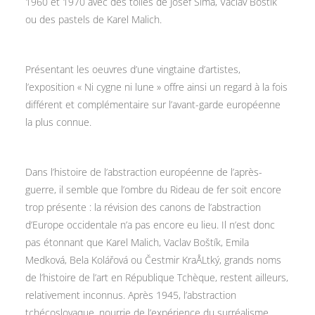
1960 et 1970 avec des toiles de Josef Sima, Vaclav Boštík
ou des pastels de Karel Malich.
Présentant les oeuvres d’une vingtaine d’artistes,
l’exposition « Ni cygne ni lune » offre ainsi un regard à la fois
différent et complémentaire sur l’avant-garde européenne
la plus connue.
Dans l’histoire de l’abstraction européenne de l’après-
guerre, il semble que l’ombre du Rideau de fer soit encore
trop présente : la révision des canons de l’abstraction
d’Europe occidentale n’a pas encore eu lieu. Il n’est donc
pas étonnant que Karel Malich, Vaclav Boštík, Emila
Medková, Bela Kolářová ou Čestmir KraÅLtký, grands noms
de l’histoire de l’art en République Tchèque, restent ailleurs,
relativement inconnus. Après 1945, l’abstraction
tchécoslovaque, nourrie de l’expérience du surréalisme,