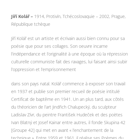
Jiří Kolář –
1914, Protivín, Tchécoslovaquie – 2002, Prague,
République tchèque
Jiří Kolář est un artiste et écrivain aussi bien connu pour sa
poésie que pour ses collages. Son oeuvre incarne
l’indépendance et l’originalité à une époque où la répression
culturelle communiste fait des ravages, lui faisant ainsi subir
l’oppression et l’emprisonnement
dans son pays natal. Kolář commence à exposer son travail
en 1937 et publie son premier recueil de poésie intitulé
Certificat de baptême en 1941. Un an plus tard, aux côtés
du théoricien de l’art Jindřich Chalupecký, du sculpteur
Ladislav Zívr, du peintre František Hudeček et des poètes
Ivan Blatný et Josef Kainar entre autres, il fonde Skupina 42
[Groupe 42] qui met en avant « l’enchantement de la
technique ». Entre 1959 et 1961, il réalise ses Poèmes du