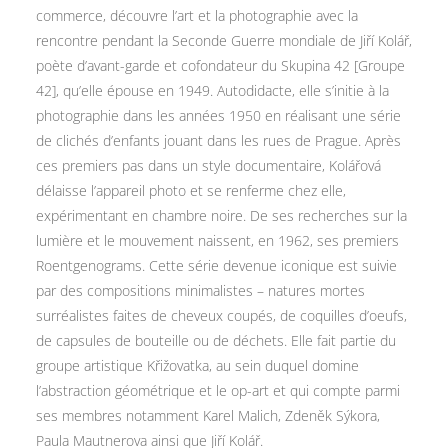
commerce, découvre l’art et la photographie avec la
rencontre pendant la Seconde Guerre mondiale de Jiří Kolář,
poète d’avant-garde et cofondateur du Skupina 42 [Groupe
42], qu’elle épouse en 1949. Autodidacte, elle s’initie à la
photographie dans les années 1950 en réalisant une série
de clichés d’enfants jouant dans les rues de Prague. Après
ces premiers pas dans un style documentaire, Kolářová
délaisse l’appareil photo et se renferme chez elle,
expérimentant en chambre noire. De ses recherches sur la
lumière et le mouvement naissent, en 1962, ses premiers
Roentgenograms. Cette série devenue iconique est suivie
par des compositions minimalistes – natures mortes
surréalistes faites de cheveux coupés, de coquilles d’oeufs,
de capsules de bouteille ou de déchets. Elle fait partie du
groupe artistique Křižovatka, au sein duquel domine
l’abstraction géométrique et le op-art et qui compte parmi
ses membres notamment Karel Malich, Zdeněk Sýkora,
Paula Mautnerova ainsi que Jiří Kolář.