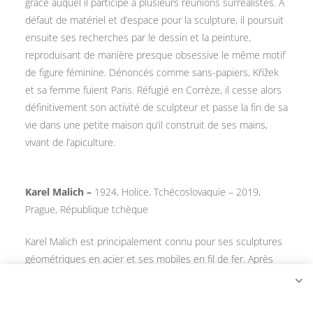
grâce auquel il participe à plusieurs réunions surréalistes. À
défaut de matériel et d’espace pour la sculpture, il poursuit
ensuite ses recherches par le dessin et la peinture,
reproduisant de manière presque obsessive le même motif
de figure féminine. Dénoncés comme sans-papiers, Křížek
et sa femme fuient Paris. Réfugié en Corrèze, il cesse alors
définitivement son activité de sculpteur et passe la fin de sa
vie dans une petite maison qu’il construit de ses mains,
vivant de l’apiculture.
Karel Malich –
1924, Holice, Tchécoslovaquie – 2019,
Prague, République tchèque
Karel Malich est principalement connu pour ses sculptures
géométriques en acier et ses mobiles en fil de fer. Après
des études d’art et d’esthétique à la faculté des arts de la
Charles University de Prague et à l’Académie des beaux-
arts, il expose pour la première fois en tant que membre du