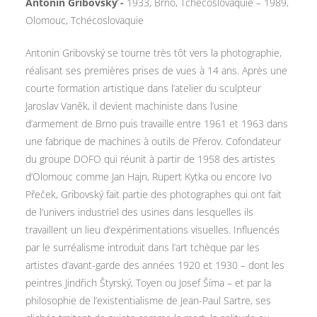
Antonin Gribovsky ́-
1933, Brno, Tchécoslovaquie – 1989,
Olomouc, Tchécoslovaquie
Antonin Gribovský se tourne très tôt vers la photographie,
réalisant ses premières prises de vues à 14 ans. Après une
courte formation artistique dans l’atelier du sculpteur
Jaroslav Vaněk, il devient machiniste dans l’usine
d’armement de Brno puis travaille entre 1961 et 1963 dans
une fabrique de machines à outils de Přerov. Cofondateur
du groupe DOFO qui réunit à partir de 1958 des artistes
d’Olomouc comme Jan Hajn, Rupert Kytka ou encore Ivo
Přeček, Gribovský fait partie des photographes qui ont fait
de l’univers industriel des usines dans lesquelles ils
travaillent un lieu d’expérimentations visuelles. Influencés
par le surréalisme introduit dans l’art tchèque par les
artistes d’avant-garde des années 1920 et 1930 – dont les
peintres Jindřich Štyrský, Toyen ou Josef Šíma – et par la
philosophie de l’existentialisme de Jean-Paul Sartre, ses