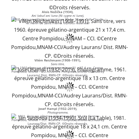
Alois Nožička (1934),
Ani labuť ani luna (Ni cygne ni lune),
1967. épreuve gélatino-argentique 39,4 x 29 cm. Coll. Claude
et Henri de Saint Pierre. ©Droits réservés.
Vilém Reichmann (1908–1991),
Sans titre,
vers 1960. épreuve gélatino-argentique 21 x 17,4 cm. Centre
Pompidou, MNAM – CCI. ©Centre Pompidou,MNAM-CCI/Audrey
Laurans/ Dist. RMN-CP. ©Droits réservés.
Josef Hampl (1932–2019),
Photogramme,
1961. épreuve gélatino-argentique 18 x 13 cm. Centre
Pompidou, MNAM – CCI. ©Centre Pompidou,MNAM-CCI/Audrey
Laurans/Dist. RMN-CP. ©Droits réservés.