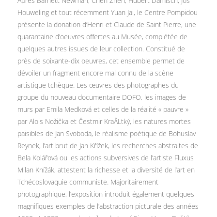
Après Barnett Newman, Chen Zhen, Hubert Damisch, Jos
Houweling et tout récemment Yuan Jai, le Centre Pompidou
présente la donation d’Henri et Claude de Saint Pierre, une
quarantaine d’oeuvres offertes au Musée, complétée de
quelques autres issues de leur collection. Constitué de
près de soixante-dix oeuvres, cet ensemble permet de
dévoiler un fragment encore mal connu de la scène
artistique tchèque. Les œuvres des photographes du
groupe du nouveau documentaire DOFO, les images de
murs par Emila Medková et celles de la réalité « pauvre »
par Alois Nožička et Čestmir KraÅLtký, les natures mortes
paisibles de Jan Svoboda, le réalisme poétique de Bohuslav
Reynek, l’art brut de Jan Křížek, les recherches abstraites de
Bela Kolářová ou les actions subversives de l’artiste Fluxus
Milan Knížák, attestent la richesse et la diversité de l’art en
Tchécoslovaquie communiste. Majoritairement
photographique, l’exposition introduit également quelques
magnifiques exemples de l’abstraction picturale des années