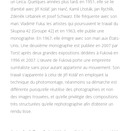
un Leica. Quelques années plus tard, en 1951, elle se lie
d’amitié avec Jiří Kolář, Jan Hanč, Kamil Lhoták, Jan Rychlík,
Zdeněk Urbánek et Josef Schwarz. Elle fréquente avec son
mari, Vladimír Fuka, les artistes qui poursuivent le travail du
Skupina 42 [Groupe 42] et en 1963, elle publie une
monographie. En 1967, elle émigre avec son mari aux États-
Unis. Une deuxième monographie est publiée en 2007 par
Torst après deux grandes expositions dédiées à Fuková en
1996 et 2007. L’œuvre de Fuková porte une empreinte
surréaliste sans pour autant appartenir au mouvement. Son
travail s’apparente à celui de Jiří Kolář en employant la
technique du photomontage, néanmoins sa démarche est
différente puisqu’elle réutilise des photographies et non
des images trouvées, et qu’elle privilégie des compositions
très structurées qu’elle rephotographie afin d’obtenir un
rendu lisse.