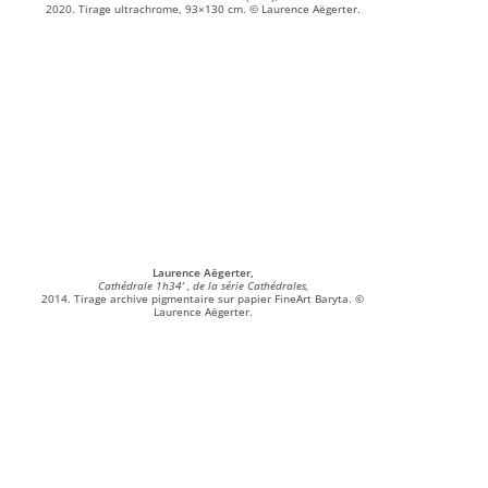
2020. Tirage ultrachrome, 93×130 cm. © Laurence Aëgerter.
Laurence Aëgerter,
Cathédrale 1h34’ , de la série Cathédrales,
2014. Tirage archive pigmentaire sur papier FineArt Baryta. ©
Laurence Aëgerter.