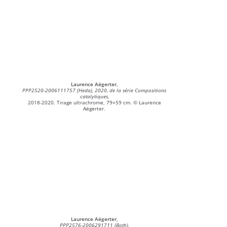
Laurence Aëgerter,
PPP2520-2006111757 (Heda), 2020, de la série Compositions
catalytiques,
2018-2020. Tirage ultrachrome, 79×59 cm. © Laurence
Aëgerter.
Laurence Aëgerter,
PPP2576-2006291711 (Both),