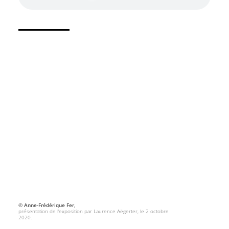
© Anne-Frédérique Fer,
présentation de l’exposition par Laurence Aëgerter, le 2 octobre
2020.