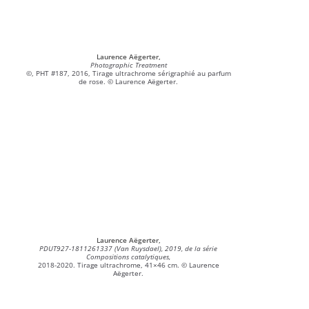
Laurence Aëgerter,
Photographic Treatment
©, PHT #187, 2016, Tirage ultrachrome sérigraphié au parfum
de rose. © Laurence Aëgerter.
Laurence Aëgerter,
PDUT927-1811261337 (Van Ruysdael), 2019, de la série
Compositions catalytiques,
2018-2020. Tirage ultrachrome, 41×46 cm. © Laurence
Aëgerter.