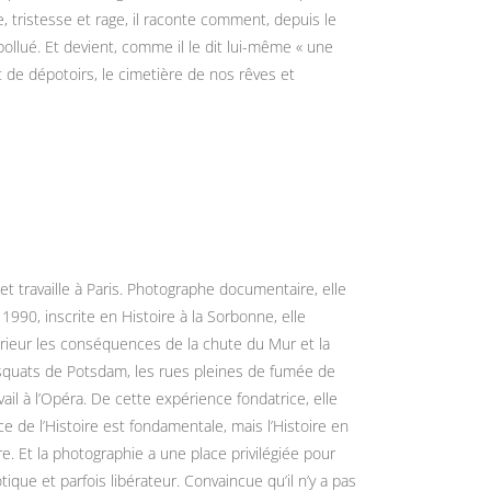
e, tristesse et rage, il raconte comment, depuis le
, pollué. Et devient, comme il le dit lui-même « une
t de dépotoirs, le cimetière de nos rêves et
it et travaille à Paris. Photographe documentaire, elle
 1990, inscrite en Histoire à la Sorbonne, elle
térieur les conséquences de la chute du Mur et la
s squats de Potsdam, les rues pleines de fumée de
ail à l’Opéra. De cette expérience fondatrice, elle
e de l’Histoire est fondamentale, mais l’Histoire en
re. Et la photographie a une place privilégiée pour
ique et parfois libérateur. Convaincue qu’il n’y a pas