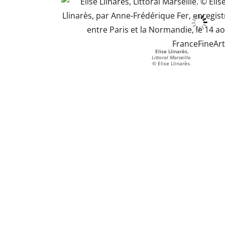
Elise Llinarès,
Littoral Marseille.
© Elise Llinarès.