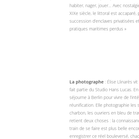
habiter, nager, jouer… Avec nostalgi
XIXe siècle, le littoral est accaparé
succession d’enclaves privatisées e
pratiques maritimes perdus »
La photographe
: Élise Llinarès v
fait partie du Studio Hans Lucas. En
séjourne à Berlin pour vivre de l’in
réunification. Elle photographie le
charbon, les ouvriers en bleu de trav
retient deux choses : la connaissanc
train de se faire est plus belle enco
enregistrer ce réel bouleversé, chaot