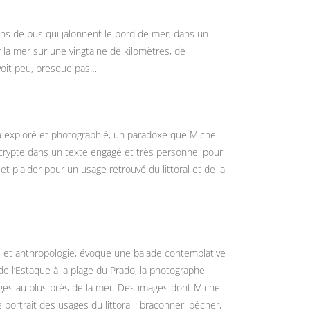
ions de bus qui jalonnent le bord de mer, dans un
r la mer sur une vingtaine de kilomètres, de
a voit peu, presque pas…
 a exploré et photographié, un paradoxe que Michel
crypte dans un texte engagé et très personnel pour
et plaider pour un usage retrouvé du littoral et de la
e et anthropologie, évoque une balade contemplative
 de l’Estaque à la plage du Prado, la photographe
ges au plus près de la mer. Des images dont Michel
 portrait des usages du littoral : braconner, pêcher,