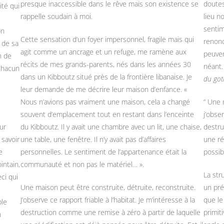
presque inaccessible dans le rêve mais son existence se
doutes
ité qui
rappelle soudain à moi.
lieu n
sentim
on
Cette sensation d’un foyer impersonnel, fragile mais qui
renonc
t de sa
agit comme un ancrage et un refuge, me ramène aux
peuven
n de
récits de mes grands-parents, nés dans les années 30
néant.
 chacun
dans un Kibboutz situé près de la frontière libanaise. Je
du got
leur demande de me décrire leur maison d’enfance. «
Nous n’avions pas vraiment une maison, cela a changé
“ Une 
souvent d’emplacement tout en restant dans l’enceinte
j’obser
ur
du Kibboutz. Il y avait une chambre avec un lit, une chaise,
destru
 savoir
une table, une fenêtre. Il n’y avait pas d’affaires
une ré
e
personnelles. Le sentiment de l’appartenance était la
possibl
intain,
communauté et non pas le matériel… ».
La str
ci qui
Une maison peut être construite, détruite, reconstruite.
un pré
J’observe ce rapport friable à l’habitat. Je m’intéresse à la
que le
ble
destruction comme une remise à zéro à partir de laquelle
primit
n