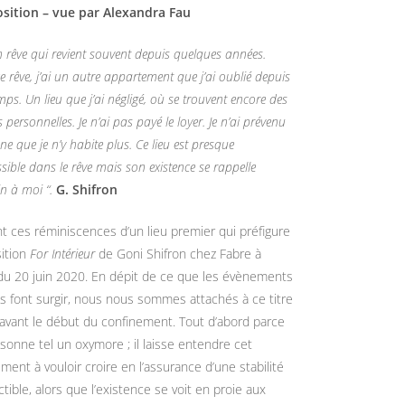
osition – vue par Alexandra Fau
un rêve qui revient souvent depuis quelques années.
e rêve, j’ai un autre appartement que j’ai oublié depuis
ps. Un lieu que j’ai négligé, où se trouvent encore des
s personnelles. Je n’ai pas payé le loyer. Je n’ai prévenu
e que je n’y habite plus. Ce lieu est presque
sible dans le rêve mais son existence se rappelle
n à moi “.
G. Shifron
t ces réminiscences d’un lieu premier qui préfigure
sition
For Intérieur
de Goni Shifron chez Fabre à
 du 20 juin 2020. En dépit de ce que les évènements
s font surgir, nous nous sommes attachés à ce titre
 avant le début du confinement. Tout d’abord parce
résonne tel un oxymore ; il laisse entendre cet
ment à vouloir croire en l’assurance d’une stabilité
ctible, alors que l’existence se voit en proie aux