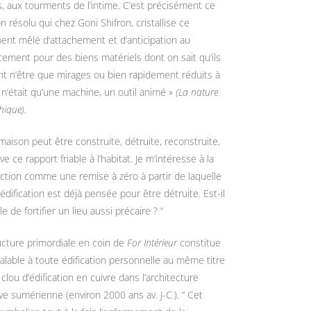
, aux tourments de l’intime. C’est précisément ce
on résolu qui chez Goni Shifron, cristallise ce
ent mêlé d’attachement et d’anticipation au
ement pour des biens matériels dont on sait qu’ils
t n’être que mirages ou bien rapidement réduits à
 n’était qu’une machine, un outil animé »
(La nature
hique).
maison peut être construite, détruite, reconstruite,
ve ce rapport friable à l’habitat. Je m’intéresse à la
ction comme une remise à zéro à partir de laquelle
édification est déjà pensée pour être détruite. Est-il
e de fortifier un lieu aussi précaire ? “
ucture primordiale en coin de
For Intérieur
constitue
alable à toute édification personnelle au même titre
 clou d’édification en cuivre dans l’architecture
ive sumérienne (environ 2000 ans av. J-C.). “ Cet