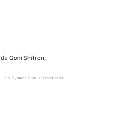
 de Goni Shifron,
9 juin 2020, durée 13’56. © FranceFineArt.