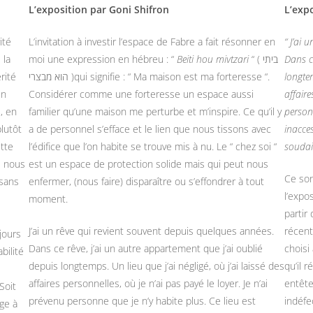
L’exposition par Goni Shifron
L’exp
ité
L’invitation à investir l’espace de Fabre a fait résonner en
“ J’ai 
 la
moi une expression en hébreu : “
Beiti hou mivtzari
“ ( ביתי
Dans c
rité
הוא מבצרי )qui signifie : “ Ma maison est ma forteresse “.
longtem
un
Considérer comme une forteresse un espace aussi
affaire
e, en
familier qu’une maison me perturbe et m’inspire. Ce qu’il y
personn
plutôt
a de personnel s’efface et le lien que nous tissons avec
inacces
tte
l’édifice que l’on habite se trouve mis à nu. Le “ chez soi “
soudai
e nous
est un espace de protection solide mais qui peut nous
Ce son
 sans
enfermer, (nous faire) disparaître ou s’effondrer à tout
l’expo
moment.
partir
J’ai un rêve qui revient souvent depuis quelques années.
récent
jours
Dans ce rêve, j’ai un autre appartement que j’ai oublié
choisi
bilité
depuis longtemps. Un lieu que j’ai négligé, où j’ai laissé des
qu’il 
affaires personnelles, où je n’ai pas payé le loyer. Je n’ai
entête
 Soit
prévenu personne que je n’y habite plus. Ce lieu est
indéfe
ige à