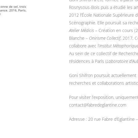
onne de sel, trois
Rosnysous-Bois puis a étudié les art
ance. 2016, Paris.
8
2012 l’École Nationale Supérieure d
Scénographie. Elle poursuit sa rech
Atelier Médicis
– Création en cours (2
Blanche –
Onirisme Collectif
, 2017, C
collabore avec l’
Institut Métaphoriqu
Au sein de ce collectif de Recherche,
résidences à Paris (
Laboratoire d’Aube
Goni Shifron poursuit actuellement s
recherches et collaborations artistiq
Pour visiter l’exposition, uniquemen
contact@fabredeglantine.com
Adresse : 20 rue Fabre d’Eglantine 