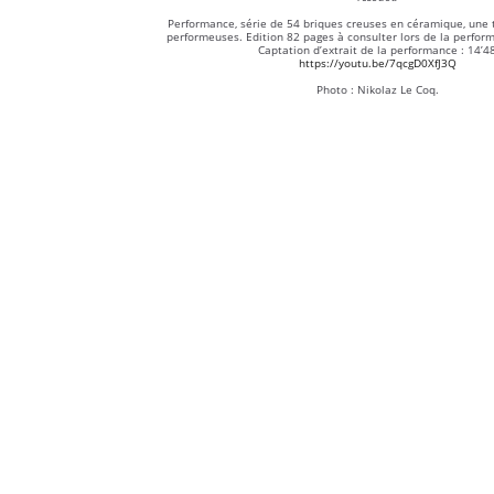
Performance, série de 54 briques creuses en céramique, une t
performeuses. Edition 82 pages à consulter lors de la perform
Captation d’extrait de la performance : 14’4
https://youtu.be/7qcgD0XfJ3Q
Photo : Nikolaz Le Coq.