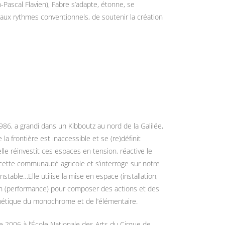
Pascal Flavien), Fabre s’adapte, étonne, se
 aux rythmes conventionnels, de soutenir la création
986, a grandi dans un Kibboutz au nord de la Galilée,
 la frontière est inaccessible et se (re)définit
le réinvestit ces espaces en tension, réactive le
 cette communauté agricole et s’interroge sur notre
nstable…Elle utilise la mise en espace (installation,
ion (performance) pour composer des actions et des
sthétique du monochrome et de l’élémentaire.
de 2006 à l’École Nationale des Arts du Cirque de