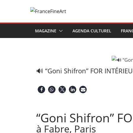
Passer
au
contenu
MAGAZINE
AGENDA CULTUREL
FRAN
🔊 “Goni Shifron” FOR INTÉRIEUR
“Goni Shifron” F
à Fabre, Paris