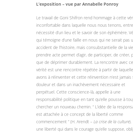
L’exposition – vue par Annabelle Ponroy
Le travail de Goni Shifron rend hommage à cette vér
inconfortable dans laquelle nous nous tenons, entre
nécessité d’un lieu et le savoir de son éphémère. Vé
qui témoigne d’une faille en nous qui ne serait pas 
accident de l’histoire, mais consubstantielle de la vi
prendre acte permet d’agir, de participer, de créer, 
que de déprimer durablement. La rencontre avec ce
vérité est une rencontre répétée à partir de laquell
avons à réinventer et cette réinvention n’est jamais
douleur et dans un inachèvement nécessaire et
perpétuel. Cette conscience-là, appelle à une
responsabilité politique en tant qu’elle pousse à tou
chercher un nouveau chemin. “ L’idée de la responsa
est attachée à ce concept de la liberté comme
commencement “ (H. Arendt –
La crise de la culture
).
une liberté qui dans le courage qu’elle suppose, obl