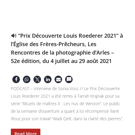
🔊 “Prix Découverte Louis Roederer 2021” à
l’Église des Frères-Prêcheurs, Les
Rencontres de la photographie d’Arles –
52e édition, du 4 juillet au 29 août 2021
PODCAST – Interview de Sonia Voss // Le Prix Découverte
Louis Roederer 2021 a été remis à Tarrah Krajnak pour sa
série “Rituels de maîtres II : Les nus de Weston”. Le public
de la semaine d’ouverture a quant à lui récompensé Ilanit
Illouz pour son travail “Wadi Qelt, dans la clarté des pierres”.
Read More