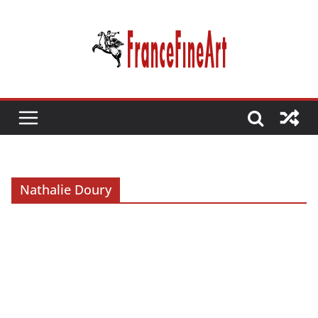
Passer
au
contenu
Nathalie Doury