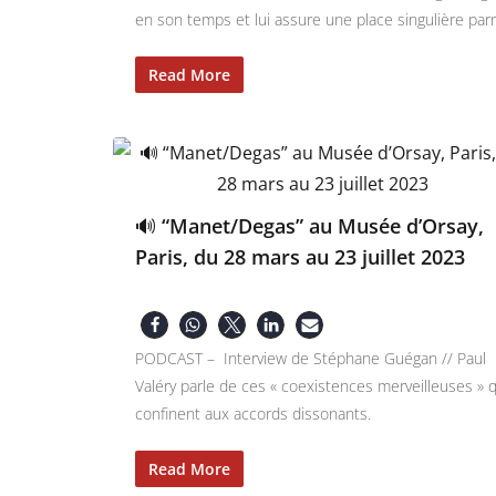
en son temps et lui assure une place singulière parm
Read More
🔊 “Manet/Degas” au Musée d’Orsay,
Paris, du 28 mars au 23 juillet 2023
PODCAST – Interview de Stéphane Guégan // Paul
Valéry parle de ces « coexistences merveilleuses » q
confinent aux accords dissonants.
Read More