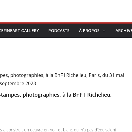
CEFINEART GALLERY
PODCASTS
À PROPOS
ARCHIV
stampes, photographies, à la BnF I Richelieu,
 a construit un oeuvre en noir et blanc qui n’a pas d’équivalent