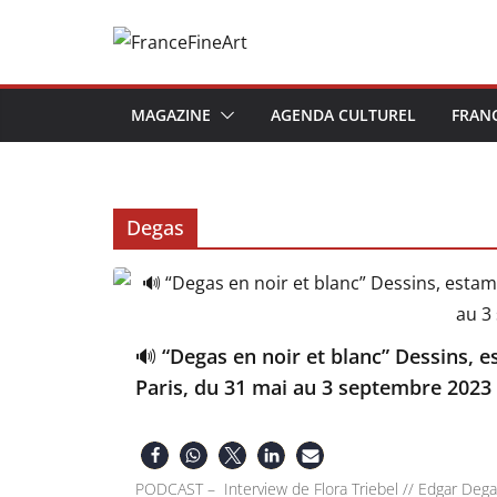
Passer
au
contenu
MAGAZINE
AGENDA CULTUREL
FRAN
Degas
🔊 “Degas en noir et blanc” Dessins, e
Paris, du 31 mai au 3 septembre 2023
PODCAST – Interview de Flora Triebel // Edgar Degas