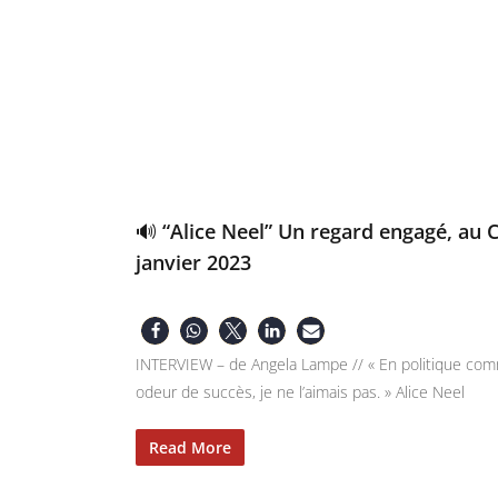
🔊 “Alice Neel” Un regard engagé, au 
janvier 2023
INTERVIEW – de Angela Lampe // « En politique comme 
odeur de succès, je ne l’aimais pas. » Alice Neel
Read More