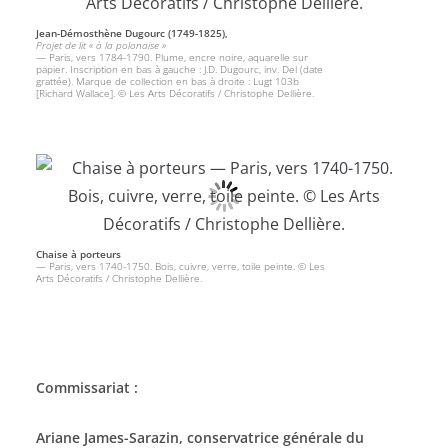
Jean-Démosthène Dugourc (1749-1825),
Projet de lit « à la polonaise »
— Paris, vers 1784-1790. Plume, encre noire, aquarelle sur
papier. Inscription en bas à gauche : J.D. Dugourc, inv. Del (date
grattée). Marque de collection en bas à droite : Lugt 103b
[Richard Wallace]. © Les Arts Décoratifs / Christophe Dellière.
Chaise à porteurs
— Paris, vers 1740-1750. Bois, cuivre, verre, toile peinte. © Les
Arts Décoratifs / Christophe Dellière.
Commissariat :
Ariane James-Sarazin, conservatrice générale du