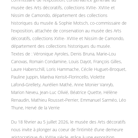
musée des Arts décoratifs, collections XVIIe- XVIIIe et
Nissim de Camondo, département des collections
historiques du musée & Sophie Motsch, co-commissaire de
l’exposition, attachée de conservation au musée des Arts
décoratifs, collections XVIIe- XVIIIe et Nissim de Camondo,
département des collections historiques du musée.
Textes de : Véronique Ayroles, Denis Bruna, Marie‑Lou
Canovas, Romain Condamine, Louis Dayot, François Gilles,
Laure Haberschill, Loris Hammache, Cécile Huguet‑Broquet,
Pauline Juppin, Maréva Kerisit‑Florincello, Violette
Lafond‑Grellety, Aurélien Mathé, Anne Monier Vanryb,
Marion Neveu, Jean-Luc Olivié, Béatrice Quette, Hélène
Renaudin, Mathieu Rousset‑Perrier, Emmanuel Sarméo, Léo
Thune, Hervé de la Verrie
Du 18 février au 5 juillet 2026, le musée des Arts décoratifs
nous invite à plonger au coeur de l’intimité d’une demeure
aristocratique du XVIIIe siècle, grâce à une exposition