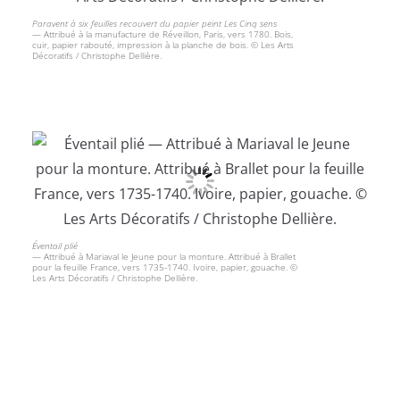
Paravent à six feuilles recouvert du papier peint Les Cinq sens
— Attribué à la manufacture de Réveillon, Paris, vers 1780. Bois,
cuir, papier rabouté, impression à la planche de bois. © Les Arts
Décoratifs / Christophe Dellière.
Éventail plié
— Attribué à Mariaval le Jeune pour la monture. Attribué à Brallet
pour la feuille France, vers 1735-1740. Ivoire, papier, gouache. ©
Les Arts Décoratifs / Christophe Dellière.