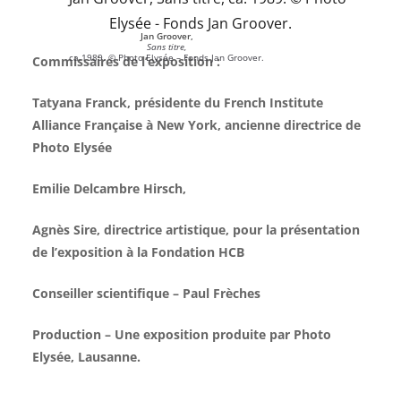
Jan Groover,
Sans titre,
ca.1989. © Photo Elysée – Fonds Jan Groover.
Commissaires de l’exposition :
Tatyana Franck, présidente du French Institute
Alliance Française à New York, ancienne directrice de
Photo Elysée
Emilie Delcambre Hirsch,
Agnès Sire, directrice artistique, pour la présentation
de l’exposition à la Fondation HCB
Conseiller scientifique –
Paul Frèches
Production –
Une exposition produite par Photo
Elysée, Lausanne.