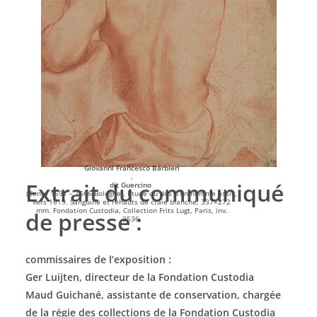
Giovanni Francesco Barbieri
,
Extrait du communiqué
dit Guercino
(Cento 1591 – 1666 Bologne), Étude du dos d’un homme assis,
vers 1619. Sanguine et rehauts de craie blanche, 337×272
mm. Fondation Custodia, Collection Frits Lugt, Paris, inv.
de presse :
2536.
commissaires de l’exposition :
Ger Luijten, directeur de la Fondation Custodia
Maud Guichané, assistante de conservation, chargée
de la régie des collections de la Fondation Custodia