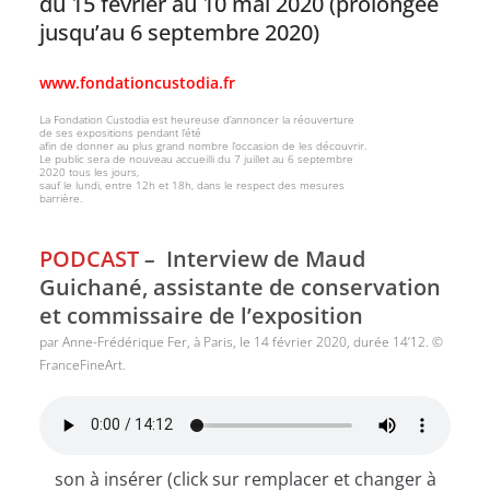
du 15 février au 10 mai 2020 (prolongée
jusqu’au 6 septembre 2020)
www.fondationcustodia.fr
La Fondation Custodia est heureuse d’annoncer la réouverture
de ses expositions pendant l’été
afin de donner au plus grand nombre l’occasion de les découvrir.
Le public sera de nouveau accueilli du 7 juillet au 6 septembre
2020 tous les jours,
sauf le lundi, entre 12h et 18h, dans le respect des mesures
barrière.
PODCAST
–
Interview de Maud
Guichané, assistante de conservation
et commissaire de l’exposition
par Anne-Frédérique Fer, à Paris, le 14 février 2020, durée 14’12. ©
FranceFineArt.
son à insérer (click sur remplacer et changer à