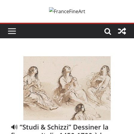
Passer
au
contenu
🔊 “Studi & Schizzi” Dessiner la