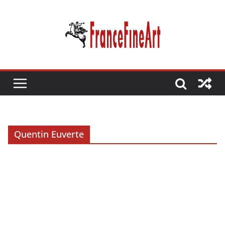
Passer
au
contenu
Quentin Euverte