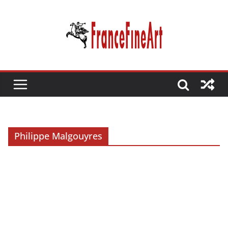
Passer
au
contenu
Philippe Malgouyres