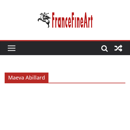
Passer
au
contenu
Maeva Abillard