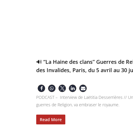
🔊 “La Haine des clans” Guerres de Re
des Invalides, Paris, du 5 avril au 30 ju
PODCAST – Interview de Laëtitia Desserrières // Un 
guerres de Religion, va embraser le royaume.
Read More