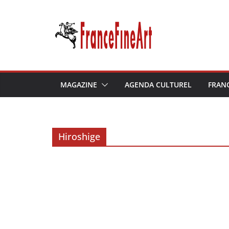
Passer
au
contenu
MAGAZINE
AGENDA CULTUREL
FRAN
Hiroshige