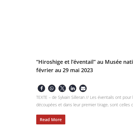
“Hiroshige et l’éventail” au Musée nat
février au 29 mai 2023
TEXTE – de Sylvain Silleran // Les éventails ont pou
découpées et dans leur premier tirage, sont celles 
Read More