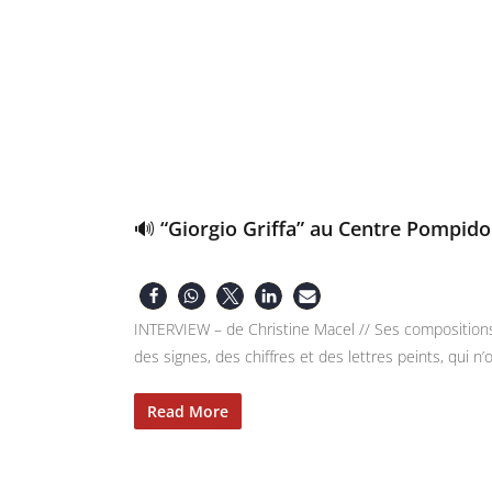
🔊 “Giorgio Griffa” au Centre Pompido
INTERVIEW – de Christine Macel // Ses compositions
des signes, des chiffres et des lettres peints, qui 
Read More