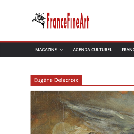
Passer
au
contenu
MAGAZINE
AGENDA CULTUREL
FRAN
Eugène Delacroix