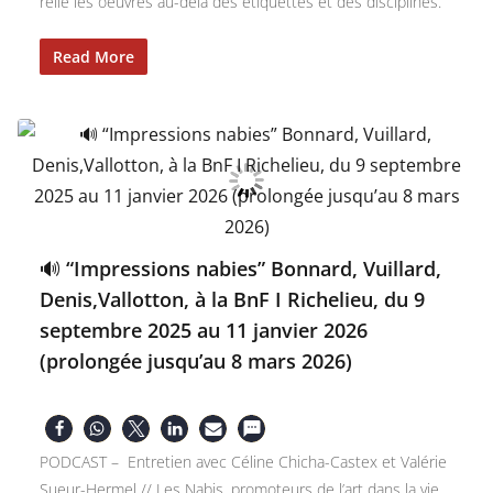
relie les oeuvres au-delà des étiquettes et des disciplines.
Read More
🔊 “Impressions nabies” Bonnard, Vuillard,
Denis,Vallotton, à la BnF I Richelieu, du 9
septembre 2025 au 11 janvier 2026
(prolongée jusqu’au 8 mars 2026)
PODCAST – Entretien avec Céline Chicha-Castex et Valérie
Sueur-Hermel // Les Nabis, promoteurs de l’art dans la vie,