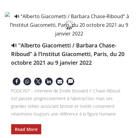
🔊 “Alberto Giacometti / Barbara Chase-
Riboud” à l’Institut Giacometti, Paris, du 20
octobre 2021 au 9 janvier 2022
PODCAST – Interview de Émilie Bouvard // Chase-Riboud
est passée progressivement à l’abstraction, mais ses
grandes stèles associant bronze et textile conservent
néanmoins toujours une référence à la figure humaine.
Read More