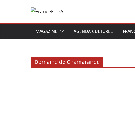
Passer
au
contenu
MAGAZINE
AGENDA CULTUREL
FRAN
Domaine de Chamarande