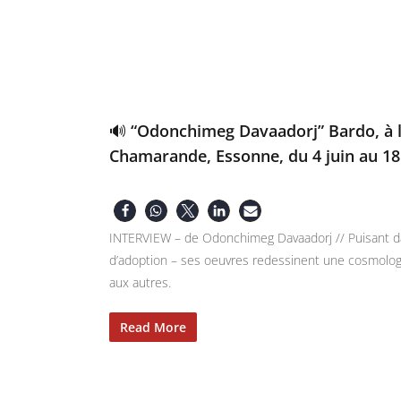
🔊 “Odonchimeg Davaadorj” Bardo, à 
Chamarande, Essonne, du 4 juin au 1
INTERVIEW – de Odonchimeg Davaadorj // Puisant da
d’adoption – ses oeuvres redessinent une cosmologi
aux autres.
Read More