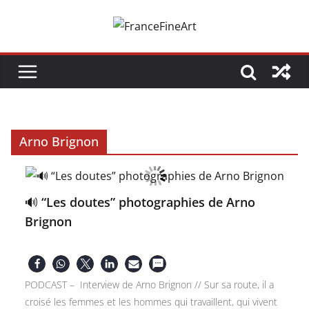
Passer
au
contenu
Arno Brignon
🔊 “Les doutes” photographies de Arno
Brignon
PODCAST – Interview de Arno Brignon // Sur sa route, il a
croisé les femmes et les hommes qui travaillent, qui vivent