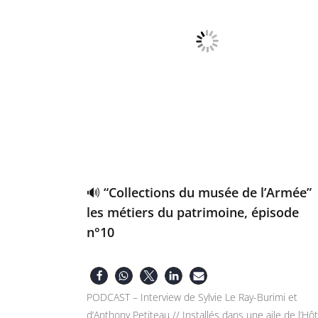
🔊 “Collections du musée de l’Armée”
les métiers du patrimoine, épisode
n°10
PODCAST – Interview de Sylvie Le Ray-Burimi et
d’Anthony Petiteau // Installés dans une aile de l’Hôt