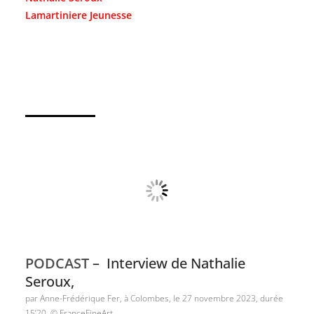
Lamartiniere Jeunesse
PODCAST
– Interview de Nathalie
Seroux,
par Anne-Frédérique Fer, à Colombes, le 27 novembre 2023, durée
15’20. © FranceFineArt.