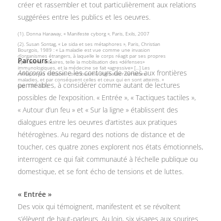
créer et rassembler et tout particulièrement aux relations
suggérées entre les publics et les oeuvres.
(1). Donna Haraway, « Manifeste cyborg », Paris, Exils, 2007
(2). Susan Sontag, « Le sida et ses métaphores », Paris, Christian
Bourgois, 1989 : « La maladie est vue comme une invasion
d’organismes étrangers, à laquelle le corps réagit par ses propres
Parcours :
opérations militaires, telle la mobilisation des «défenses»
immunologiques, et la médecine se fait «agressive» […] Les
Anticorps
dessine les contours de zones aux frontières
métaphores militaires contribuent à stigmatiser certaines
maladies, et par conséquent celles et ceux qui en sont atteints. »
perméables, à considérer comme autant de lectures
(pp. 130-133)
possibles de l’exposition. « Entrée », « Tactiques tactiles »,
« Autour d’un feu » et « Sur la ligne » établissent des
dialogues entre les oeuvres d’artistes aux pratiques
hétérogènes. Au regard des notions de distance et de
toucher, ces quatre zones explorent nos états émotionnels,
interrogent ce qui fait communauté à l’échelle publique ou
domestique, et se font écho de tensions et de luttes.
« Entrée »
Des voix qui témoignent, manifestent et se révoltent
s’élèvent de haut-parleurs. Au loin, six visages aux sourires