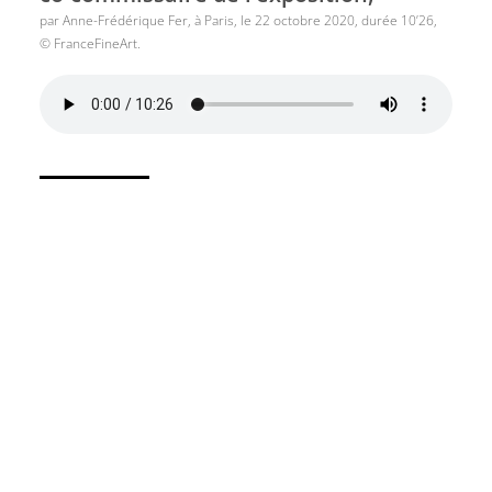
par Anne-Frédérique Fer, à Paris, le 22 octobre 2020, durée 10’26,
© FranceFineArt.