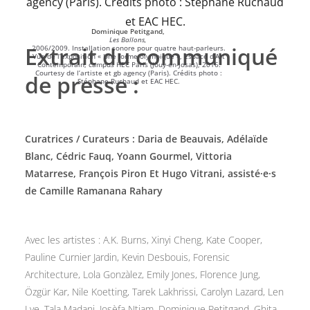
Dominique Petitgand,
Les Ballons,
Extrait du communiqué
2006/2009. Installation sonore pour quatre haut-parleurs.
Vue de l’exposition « Une forme olympique », Espace d’Art
Contemporain, campus HEC Paris (Jouy-en-Josas), 2016.
Courtesy de l’artiste et gb agency (Paris). Crédits photo :
de presse :
Stéphane Ruchaud et EAC HEC.
Curatrices / Curateurs : Daria de Beauvais, Adélaïde
Blanc, Cédric Fauq, Yoann Gourmel, Vittoria
Matarrese, François Piron Et Hugo Vitrani, assisté·e·s
de Camille Ramanana Rahary
Avec les artistes : A.K. Burns, Xinyi Cheng, Kate Cooper,
Pauline Curnier Jardin, Kevin Desbouis, Forensic
Architecture, Lola Gonzàlez, Emily Jones, Florence Jung,
Özgür Kar, Nile Koetting, Tarek Lakhrissi, Carolyn Lazard, Len
Lye, Tala Madani, Josèfa Ntjam, Dominique Petitgand, Ghita