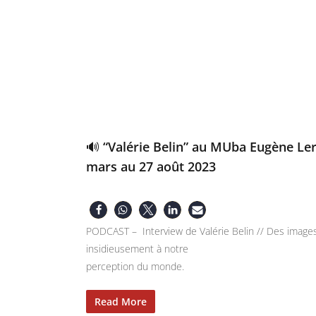
🔊 “Valérie Belin” au MUba Eugène Le
mars au 27 août 2023
PODCAST – Interview de Valérie Belin // Des images qui
insidieusement à notre
perception du monde.
Read More