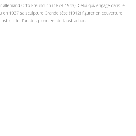
teur allemand Otto Freundlich (1878-1943). Celui qui, engagé dans le
 vu en 1937 sa sculpture Grande tête (1912) figurer en couverture
st », il fut l’un des pionniers de l’abstraction.