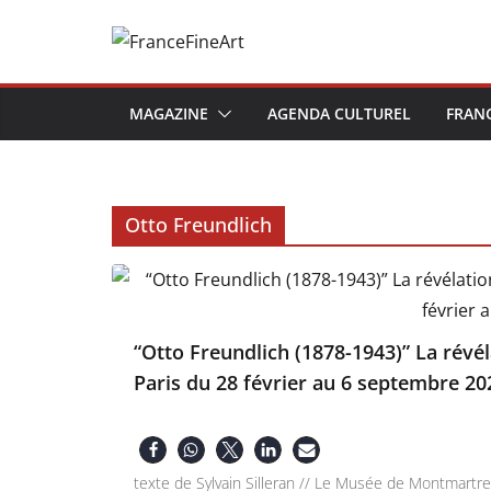
Passer
au
contenu
MAGAZINE
AGENDA CULTUREL
FRAN
Otto Freundlich
“Otto Freundlich (1878-1943)” La révé
Paris du 28 février au 6 septembre 20
texte de Sylvain Silleran // Le Musée de Montmartr