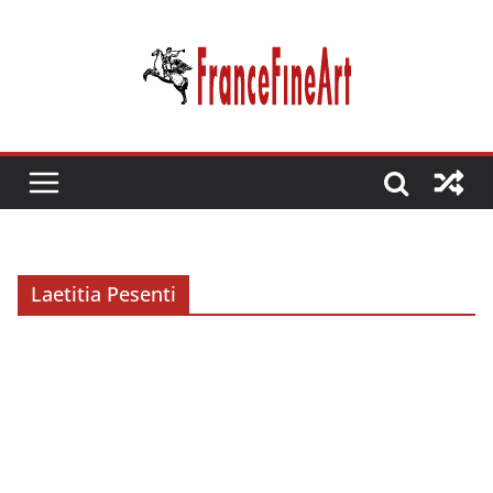
Passer
au
contenu
Laetitia Pesenti