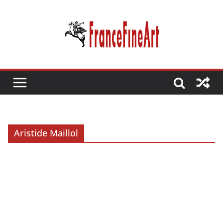
Passer
au
contenu
Aristide Maillol