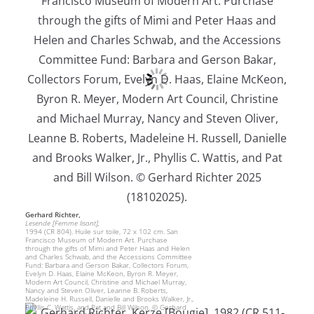
Gerhard Richter,
Lesende [Femme lisant],
1994 (CR 804). Huile sur toile, 72 x 102 cm. San
Francisco Museum of Modern Art. Purchase
through the gifts of Mimi and Peter Haas and Helen
and Charles Schwab, and the Accessions Committee
Fund: Barbara and Gerson Bakar, Collectors Forum,
Evelyn D. Haas, Elaine McKeon, Byron R. Meyer,
Modern Art Council, Christine and Michael Murray,
Nancy and Steven Oliver, Leanne B. Roberts,
Madeleine H. Russell, Danielle and Brooks Walker, Jr.,
Phyllis C. Wattis, and Pat and Bill Wilson. © Gerhard