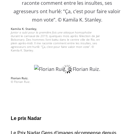
Kamila K. Stanley,
Junior a subi pour la première fois une attaque homophobe
durant le carnaval de 2019, quelques mois après l’élection de Jair
Bolsonaro. Des hommes l’ont battu dans le centre ville de Rio, en
plein après-midi. Il me raconte comment entre les insultes, ses
agresseurs ont hurlé: “Ça, c’est pour faire valoir mon vote”. ©
Kamila K. Stanley.
Florian Ruiz.
© Florian Ruiz.
Le prix Nadar
Le Prix Nadar Gens d’images récompense depuis