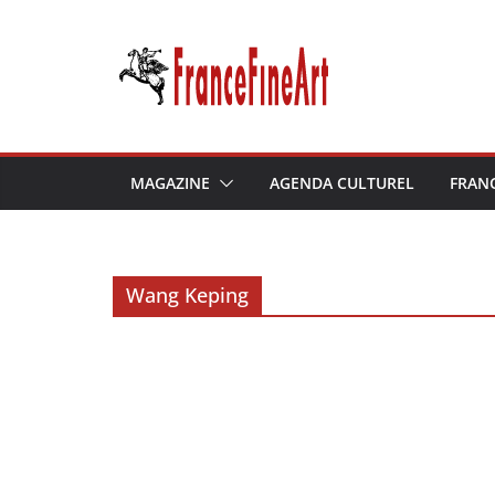
Passer
au
contenu
MAGAZINE
AGENDA CULTUREL
FRAN
Wang Keping